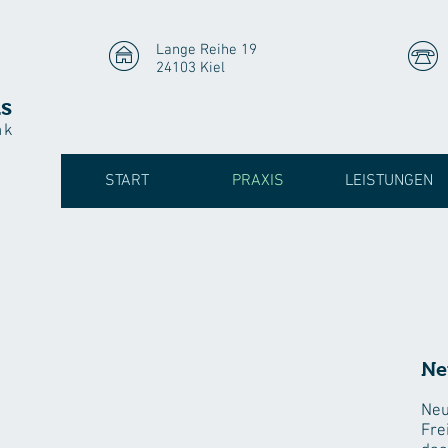
Lange Reihe 19
24103 Kiel
s
nk
START
PRAXIS
LEISTUNGEN
Ne
Neu
Fre